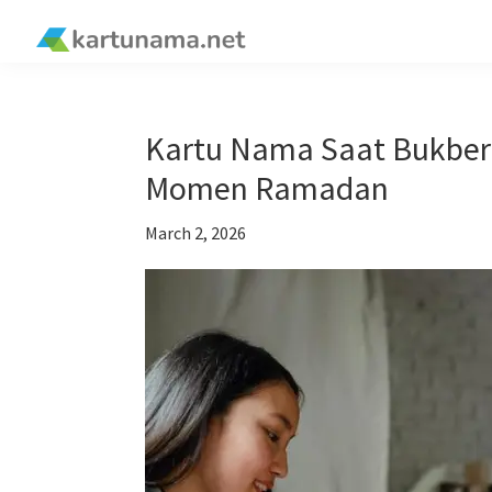
Skip
Skip
Skip
Skip
to
to
to
to
kartunama.net
primary
main
primary
footer
®
navigation
content
sidebar
Kartu Nama Saat Bukber:
Momen Ramadan
March 2, 2026