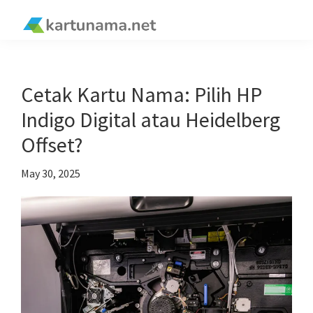
Skip
Skip
Skip
Skip
to
to
to
to
kartunama.net
primary
main
primary
footer
®
navigation
content
sidebar
Cetak Kartu Nama: Pilih HP
Indigo Digital atau Heidelberg
Offset?
May 30, 2025