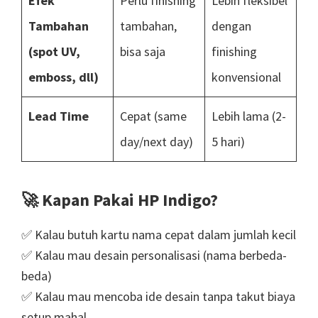
Efek
Perlu finishing
Lebih fleksibel
Tambahan
tambahan,
dengan
(spot UV,
bisa saja
finishing
emboss, dll)
konvensional
Lead Time
Cepat (same
Lebih lama (2-
day/next day)
5 hari)
🚀
Kapan Pakai HP Indigo?
✅ Kalau butuh kartu nama cepat dalam jumlah kecil
✅ Kalau mau desain personalisasi (nama berbeda-
beda)
✅ Kalau mau mencoba ide desain tanpa takut biaya
setup mahal