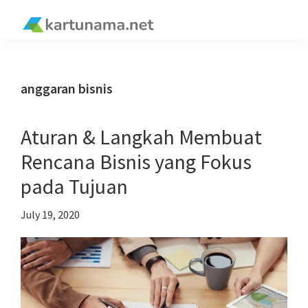
Skip
Skip
Skip
Skip
to
to
to
to
kartunama.net
primary
main
primary
footer
®
navigation
content
sidebar
anggaran bisnis
Aturan & Langkah Membuat
Rencana Bisnis yang Fokus
pada Tujuan
July 19, 2020