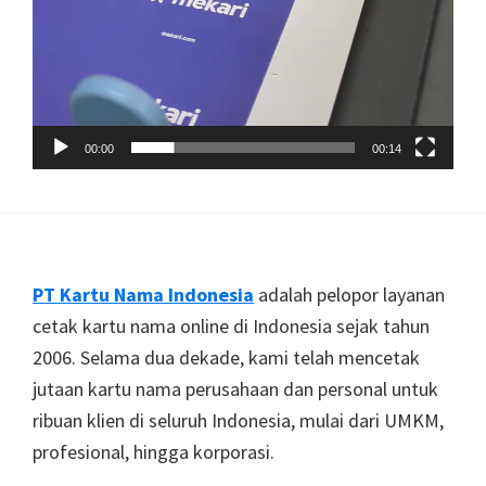
00:00
00:14
Footer
PT Kartu Nama Indonesia
adalah pelopor layanan
cetak kartu nama online di Indonesia sejak tahun
2006. Selama dua dekade, kami telah mencetak
jutaan kartu nama perusahaan dan personal untuk
ribuan klien di seluruh Indonesia, mulai dari UMKM,
profesional, hingga korporasi.