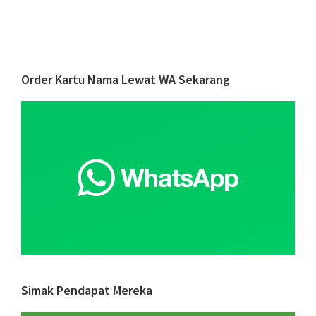
Atura
&
Langk
Memb
Primary
Order Kartu Nama Lewat WA Sekarang
Renca
Sidebar
Bisnis
yang
Fokus
pada
Tujua
Simak Pendapat Mereka