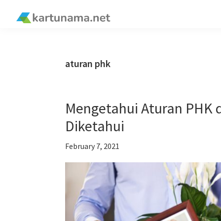
Skip
Skip
Skip
Skip
to
to
to
to
kartunama.net
primary
main
primary
footer
®
navigation
content
sidebar
aturan phk
Mengetahui Aturan PHK d
Diketahui
February 7, 2021