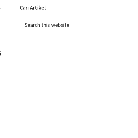
Cari Artikel
r
Search
this
u
website
i