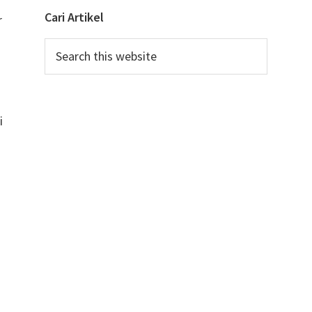
Cari Artikel
r
Search
this
u
website
i