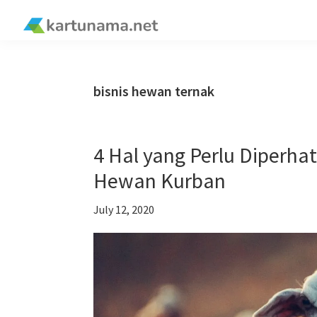
Skip
Skip
Skip
Skip
to
to
to
to
kartunama.net
primary
main
primary
footer
®
navigation
content
sidebar
bisnis hewan ternak
4 Hal yang Perlu Diperha
Hewan Kurban
July 12, 2020