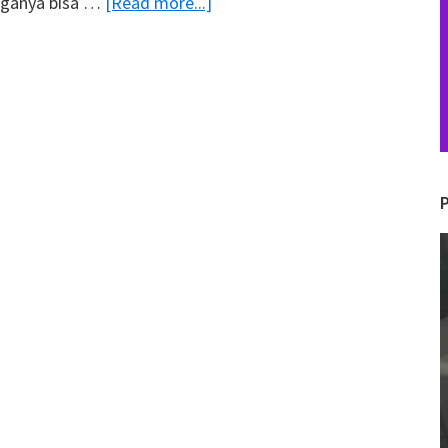
about
rganya bisa …
[Read more...]
4
Hal
yang
Perlu
Diperhatikan
Sebelum
Memulai
Bisnis
V
Hewan
P
Kurban