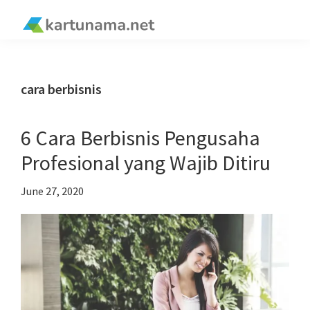
Skip
Skip
Skip
Skip
to
to
to
to
kartunama.net
primary
main
primary
footer
®
navigation
content
sidebar
cara berbisnis
6 Cara Berbisnis Pengusaha
Profesional yang Wajib Ditiru
June 27, 2020