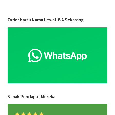
Cara
Berbi
Peng
Primary
Order Kartu Nama Lewat WA Sekarang
Profe
Sidebar
yang
Wajib
Ditiru
Simak Pendapat Mereka