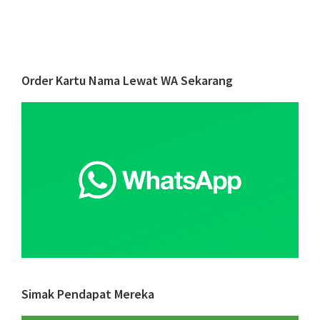
8
Cara
Menc
Inve
Primary
Order Kartu Nama Lewat WA Sekarang
yan
Sidebar
Tep
untu
Kem
Bisn
Simak Pendapat Mereka