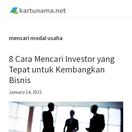
Skip
Skip
Skip
Skip
to
to
to
to
kartunama.net
primary
main
primary
footer
®
navigation
content
sidebar
mencari modal usaha
8 Cara Mencari Investor yang
Tepat untuk Kembangkan
Bisnis
January 14, 2021