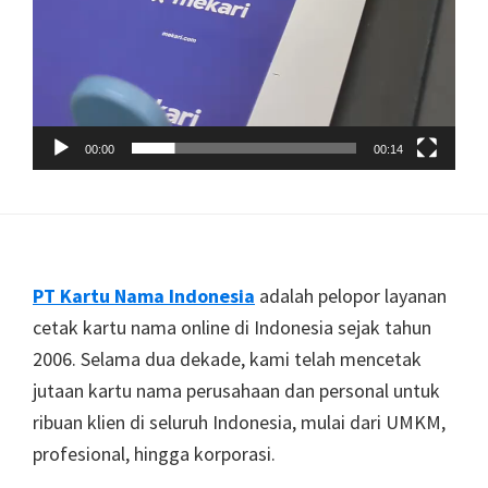
00:00
00:14
Footer
PT Kartu Nama Indonesia
adalah pelopor layanan
cetak kartu nama online di Indonesia sejak tahun
2006. Selama dua dekade, kami telah mencetak
jutaan kartu nama perusahaan dan personal untuk
ribuan klien di seluruh Indonesia, mulai dari UMKM,
profesional, hingga korporasi.