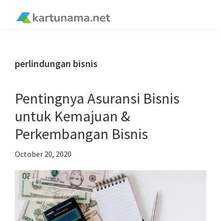
Skip
Skip
Skip
Skip
to
to
to
to
kartunama.net
primary
main
primary
footer
®
navigation
content
sidebar
perlindungan bisnis
Pentingnya Asuransi Bisnis
untuk Kemajuan &
Perkembangan Bisnis
October 20, 2020