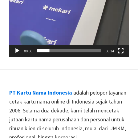
00:00
00:14
Footer
PT Kartu Nama Indonesia
adalah pelopor layanan
cetak kartu nama online di Indonesia sejak tahun
2006. Selama dua dekade, kami telah mencetak
jutaan kartu nama perusahaan dan personal untuk
ribuan klien di seluruh Indonesia, mulai dari UMKM,
profesional, hingga korporasi.