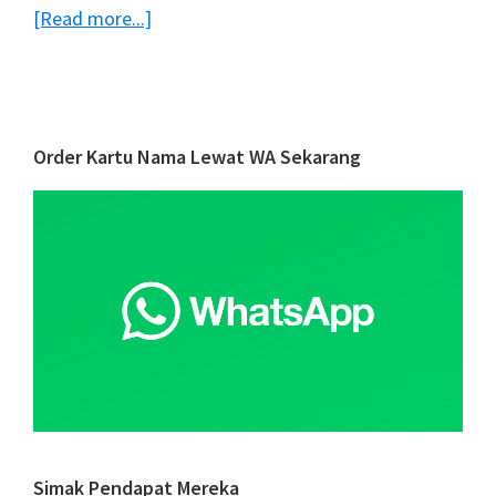
about
[Read more...]
Pentingnya
Asuransi
Bisnis
untuk
Primary
Order Kartu Nama Lewat WA Sekarang
Kemajuan
Sidebar
&
Perkembangan
Bisnis
Simak Pendapat Mereka