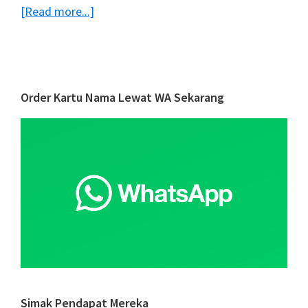
about
[Read more...]
6
Persiapan
yang
Harus
Primary
Order Kartu Nama Lewat WA Sekarang
Dilakukan
Sidebar
Bisnis
dalam
Hadapi
Masa
New
Normal
Simak Pendapat Mereka