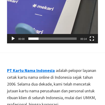
00:00
00:14
Footer
PT Kartu Nama Indonesia
adalah pelopor layanan
cetak kartu nama online di Indonesia sejak tahun
2006. Selama dua dekade, kami telah mencetak
jutaan kartu nama perusahaan dan personal untuk
ribuan klien di seluruh Indonesia, mulai dari UMKM,
profesional, hingga korporasi.