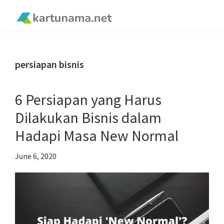
Skip
Skip
Skip
Skip
to
to
to
to
kartunama.net
primary
main
primary
footer
®
navigation
content
sidebar
persiapan bisnis
6 Persiapan yang Harus
Dilakukan Bisnis dalam
Hadapi Masa New Normal
June 6, 2020