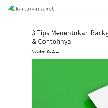
Skip
Skip
Skip
Skip
to
to
to
to
kartunama.net
primary
main
primary
footer
®
navigation
content
sidebar
3 Tips Menentukan Back
& Contohnya
October 25, 2020