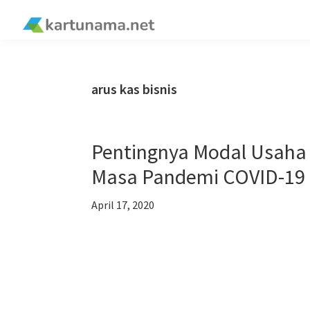
Skip
Skip
Skip
Skip
to
to
to
to
kartunama.net
primary
main
primary
footer
®
navigation
content
sidebar
arus kas bisnis
Pentingnya Modal Usaha A
Masa Pandemi COVID-19
April 17, 2020