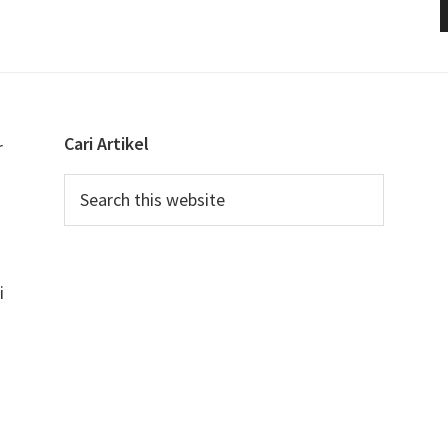
Cari Artikel
r
Search
this
u
website
i