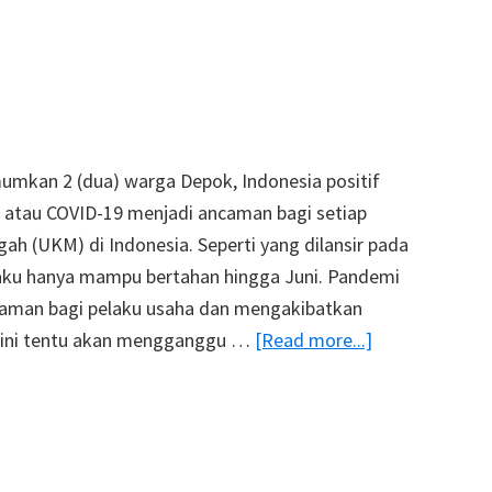
kan 2 (dua) warga Depok, Indonesia positif
na atau COVID-19 menjadi ancaman bagi setiap
ah (UKM) di Indonesia. Seperti yang dilansir pada
aku hanya mampu bertahan hingga Juni. Pandemi
caman bagi pelaku usaha dan mengakibatkan
about
l ini tentu akan mengganggu …
[Read more...]
Pentingnya
Modal
Usaha
Agar