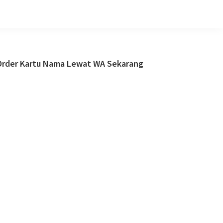
Primary
Order Kartu Nama Lewat WA Sekarang
Sidebar