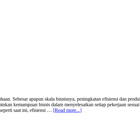
sahaan. Sebesar apapun skala bisnisnya, peningkatan efisiensi dan pro
rminkan kemampuan bisnis dalam menyelesaikan setiap pekerjaan sesuai
about
perti saat ini, efisiensi …
[Read more...]
Tips
Melakukan
Efisiensi
Biaya
Bisnis