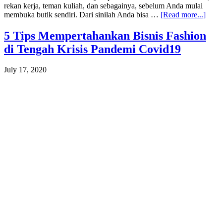
rekan kerja, teman kuliah, dan sebagainya, sebelum Anda mulai
abou
membuka butik sendiri. Dari sinilah Anda bisa …
[Read more...]
Tips
Meng
5 Tips Mempertahankan Bisnis Fashion
Bisni
di Tengah Krisis Pandemi Covid19
Buti
deng
Mud
July 17, 2020
di
2020