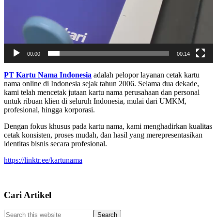
00:00
00:14
Footer
PT Kartu Nama Indonesia
adalah pelopor layanan cetak kartu
nama online di Indonesia sejak tahun 2006. Selama dua dekade,
kami telah mencetak jutaan kartu nama perusahaan dan personal
untuk ribuan klien di seluruh Indonesia, mulai dari UMKM,
profesional, hingga korporasi.
Dengan fokus khusus pada kartu nama, kami menghadirkan kualitas
cetak konsisten, proses mudah, dan hasil yang merepresentasikan
identitas bisnis secara profesional.
https://linktr.ee/kartunama
Cari Artikel
Search