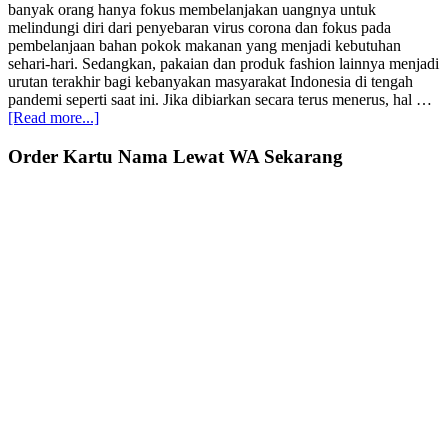
banyak orang hanya fokus membelanjakan uangnya untuk
melindungi diri dari penyebaran virus corona dan fokus pada
pembelanjaan bahan pokok makanan yang menjadi kebutuhan
sehari-hari. Sedangkan, pakaian dan produk fashion lainnya menjadi
urutan terakhir bagi kebanyakan masyarakat Indonesia di tengah
pandemi seperti saat ini. Jika dibiarkan secara terus menerus, hal …
about
[Read more...]
5
Tips
Primary
Order Kartu Nama Lewat WA Sekarang
Mempertahankan
Sidebar
Bisnis
Fashion
di
Tengah
Krisis
Pandemi
Covid19