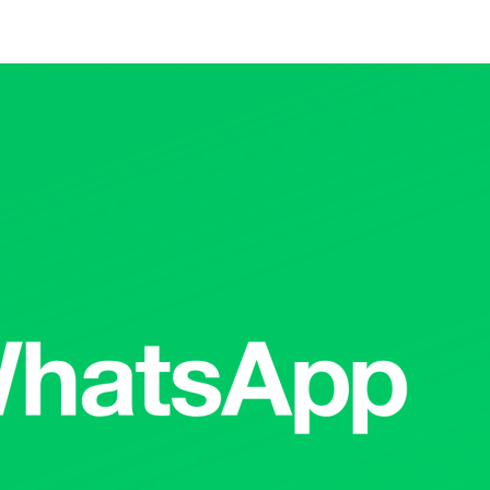
Food
Preparation
Card
Gratis
untuk
Berjuang
Bersama
di
Tengah
Pandemi
Covid-
19