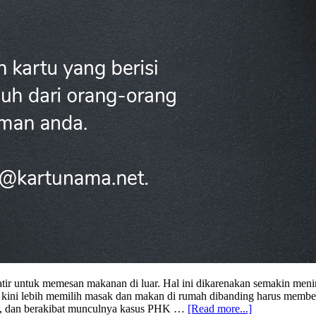
ir untuk memesan makanan di luar. Hal ini dikarenakan semakin menin
 kini lebih memilih masak dan makan di rumah dibanding harus membeli
about
un, dan berakibat munculnya kasus PHK …
[Read more...]