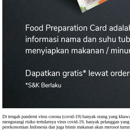
Di tengah pandemi virus corona (covid-19) banyak orang yang khawat
mengurangi risiko tertularnya virus covid-19, banyak pelanggan yang
perekonomian Indonesia dan juga bisnis makanan akan merosot tur