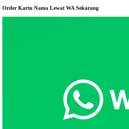
Primary
Order Kartu Nama Lewat WA Sekarang
Sidebar