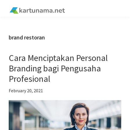
Skip
Skip
Skip
Skip
to
to
to
to
kartunama.net
primary
main
primary
footer
®
navigation
content
sidebar
brand restoran
Cara Menciptakan Personal
Branding bagi Pengusaha
Profesional
February 20, 2021