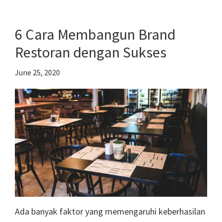
Nama
Restoran
6 Cara Membangun Brand
Terbaik
Restoran dengan Sukses
untuk
Tingkatkan
June 25, 2020
Pendapatan
Ada banyak faktor yang memengaruhi keberhasilan