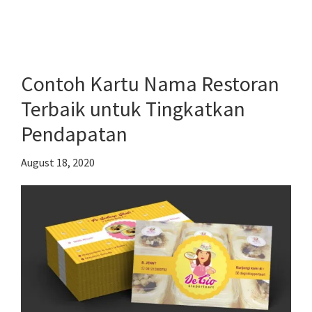
Cara
Menciptakan
Personal
Branding
Contoh Kartu Nama Restoran
bagi
Terbaik untuk Tingkatkan
Pengusaha
Pendapatan
Profesional
August 18, 2020