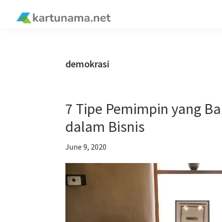
Skip
Skip
Skip
Skip
to
to
to
to
kartunama.net
primary
main
primary
footer
®
navigation
content
sidebar
demokrasi
7 Tipe Pemimpin yang Ba
dalam Bisnis
June 9, 2020