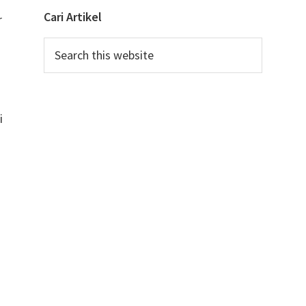
Cari Artikel
r
Search
this
u
website
i