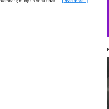
about
berkembang mungkin Anda tidak …
[Read more...]
7
Tipe
Pemimpin
yang
Baik
untuk
Mengelola
Karyawan
V
dalam
P
Bisnis