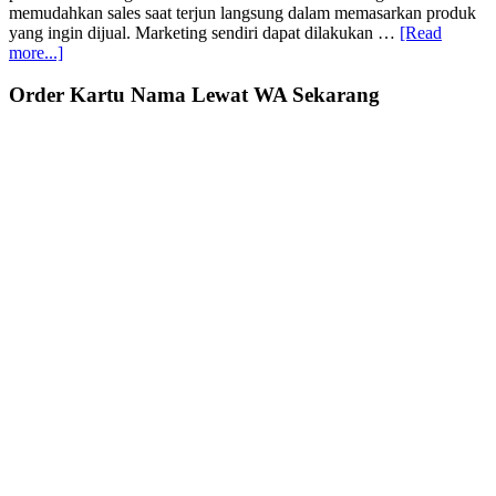
memudahkan sales saat terjun langsung dalam memasarkan produk
yang ingin dijual. Marketing sendiri dapat dilakukan …
[Read
about
more...]
Digital
Marketing
Primary
Order Kartu Nama Lewat WA Sekarang
Vs
Sidebar
Traditional
Marketing,
Mana
yang
Lebih
Baik?