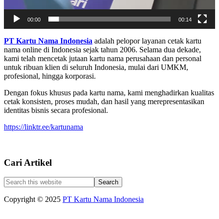
00:00
00:14
Footer
PT Kartu Nama Indonesia
adalah pelopor layanan cetak kartu
nama online di Indonesia sejak tahun 2006. Selama dua dekade,
kami telah mencetak jutaan kartu nama perusahaan dan personal
untuk ribuan klien di seluruh Indonesia, mulai dari UMKM,
profesional, hingga korporasi.
Dengan fokus khusus pada kartu nama, kami menghadirkan kualitas
cetak konsisten, proses mudah, dan hasil yang merepresentasikan
identitas bisnis secara profesional.
https://linktr.ee/kartunama
Cari Artikel
Search
this
website
Copyright © 2025
PT Kartu Nama Indonesia