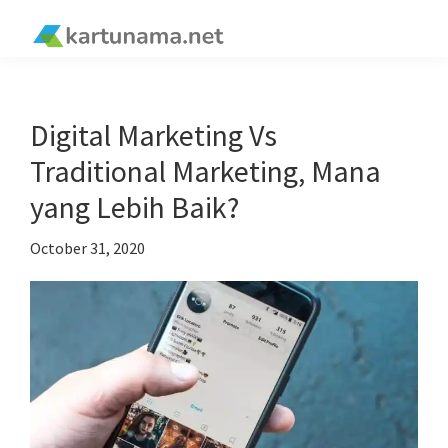
Skip
Skip
Skip
Skip
to
to
to
to
kartunama.net
primary
main
primary
footer
®
navigation
content
sidebar
Digital Marketing Vs
Traditional Marketing, Mana
yang Lebih Baik?
October 31, 2020