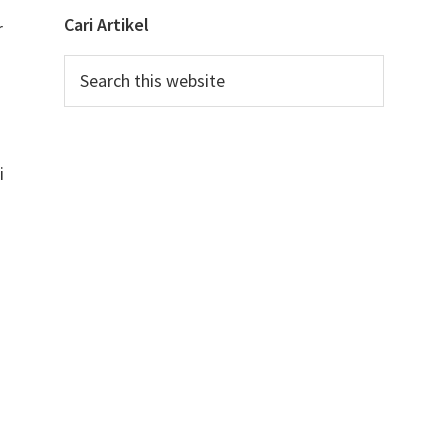
Cari Artikel
r
Search
this
u
website
i