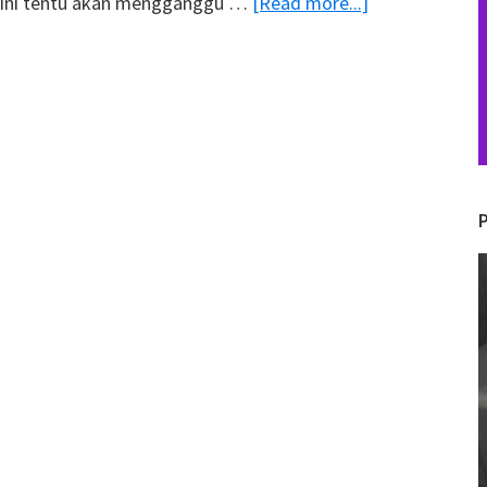
about
l ini tentu akan mengganggu …
[Read more...]
Pentingnya
Modal
Usaha
Agar
Bisnis
Tetap
Berjalan
di
V
Masa
P
Pandemi
COVID-
19