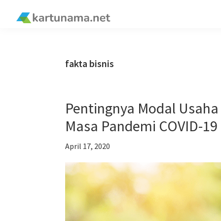
Skip
Skip
Skip
Skip
to
to
to
to
kartunama.net
primary
main
primary
footer
®
navigation
content
sidebar
fakta bisnis
Pentingnya Modal Usaha A
Masa Pandemi COVID-19
April 17, 2020