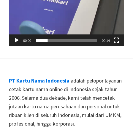
00:00
00:14
Footer
PT Kartu Nama Indonesia
adalah pelopor layanan
cetak kartu nama online di Indonesia sejak tahun
2006. Selama dua dekade, kami telah mencetak
jutaan kartu nama perusahaan dan personal untuk
ribuan klien di seluruh Indonesia, mulai dari UMKM,
profesional, hingga korporasi.