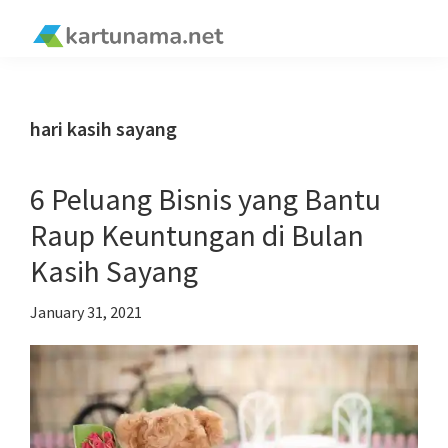
Skip
Skip
Skip
Skip
to
to
to
to
kartunama.net
primary
main
primary
footer
®
navigation
content
sidebar
hari kasih sayang
6 Peluang Bisnis yang Bantu
Raup Keuntungan di Bulan
Kasih Sayang
January 31, 2021