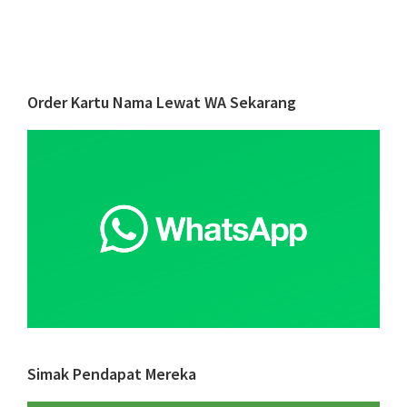
6
Peluan
Bisnis
yang
Primary
Order Kartu Nama Lewat WA Sekarang
Bantu
Sidebar
Raup
Keunt
di
Bulan
Kasih
Sayang
Simak Pendapat Mereka