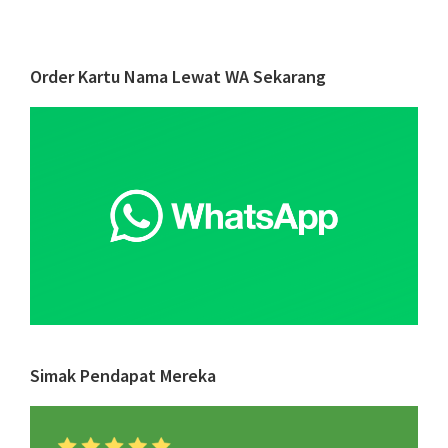
Tips
Menjalank
Bisnis
Primary
Order Kartu Nama Lewat WA Sekarang
Perhotela
Sidebar
di
Era
New
Normal
Simak Pendapat Mereka