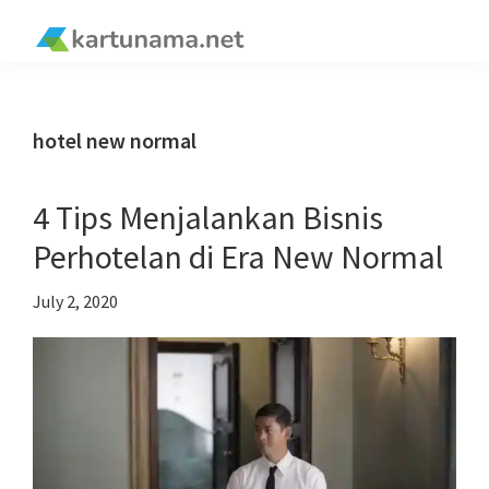
Skip
Skip
Skip
Skip
to
to
to
to
kartunama.net
primary
main
primary
footer
®
navigation
content
sidebar
hotel new normal
4 Tips Menjalankan Bisnis
Perhotelan di Era New Normal
July 2, 2020