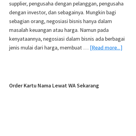
supplier, pengusaha dengan pelanggan, pengusaha
dengan investor, dan sebagainya. Mungkin bagi
sebagian orang, negosiasi bisnis hanya dalam
masalah keuangan atau harga. Namun pada
kenyataannya, negosiasi dalam bisnis ada berbagai
about
jenis mulai dari harga, membuat …
[Read more...]
Penti
Negos
Bisnis
untuk
Primary
Order Kartu Nama Lewat WA Sekarang
Kesep
Sidebar
yang
Meng