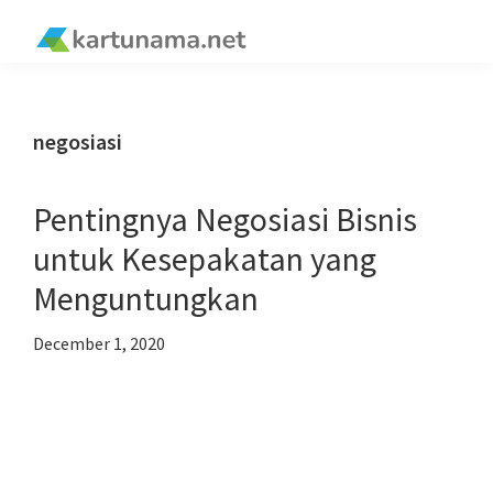
Skip
Skip
Skip
Skip
to
to
to
to
kartunama.net
primary
main
primary
footer
®
navigation
content
sidebar
negosiasi
Pentingnya Negosiasi Bisnis
untuk Kesepakatan yang
Menguntungkan
December 1, 2020