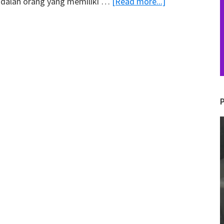
about
dalah orang yang memiliki …
[Read more...]
Entrepreneur
Adalah
Pengusaha?
Ternyata
Keduanya
Berbeda!
V
P