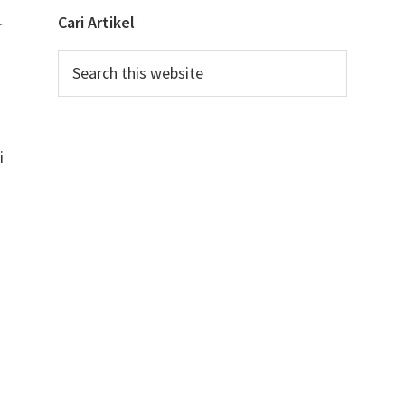
Cari Artikel
r
Search
this
u
website
i