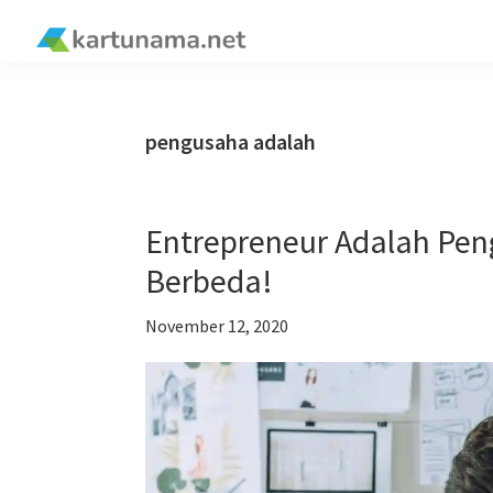
Skip
Skip
Skip
Skip
to
to
to
to
kartunama.net
primary
main
primary
footer
®
navigation
content
sidebar
pengusaha adalah
Entrepreneur Adalah Pe
Berbeda!
November 12, 2020