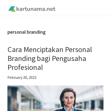
Skip
Skip
Skip
Skip
to
to
to
to
kartunama.net
primary
main
primary
footer
®
navigation
content
sidebar
personal branding
Cara Menciptakan Personal
Branding bagi Pengusaha
Profesional
February 20, 2021