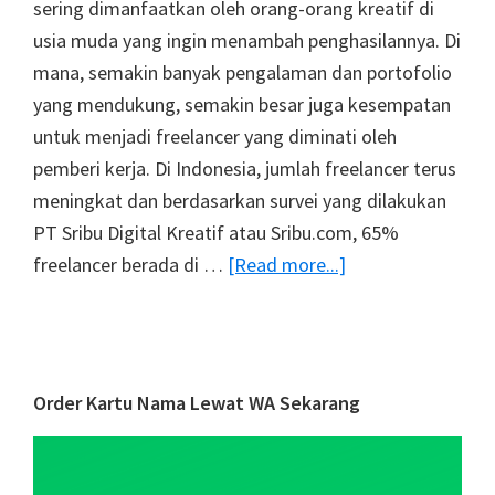
sering dimanfaatkan oleh orang-orang kreatif di
usia muda yang ingin menambah penghasilannya. Di
mana, semakin banyak pengalaman dan portofolio
yang mendukung, semakin besar juga kesempatan
untuk menjadi freelancer yang diminati oleh
pemberi kerja. Di Indonesia, jumlah freelancer terus
meningkat dan berdasarkan survei yang dilakukan
PT Sribu Digital Kreatif atau Sribu.com, 65%
about
freelancer berada di …
[Read more...]
Peran
Kartu
Nama
untuk
Primary
Order Kartu Nama Lewat WA Sekarang
Meningkatkan
Sidebar
Personal
Branding