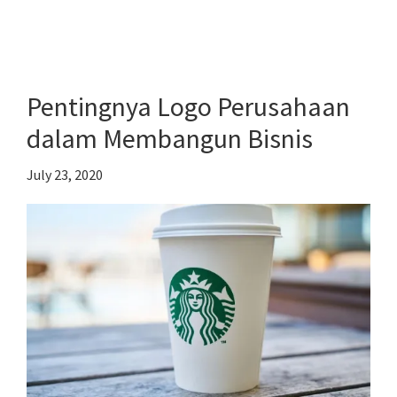
Cara
Menciptakan
Personal
Branding
Pentingnya Logo Perusahaan
bagi
dalam Membangun Bisnis
Pengusaha
Profesional
July 23, 2020