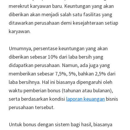
merekrut karyawan baru. Keuntungan yang akan
diberikan akan menjadi salah satu fasilitas yang
ditawarkan perusahaan demi kesejahteraan setiap
karyawan.
Umumnya, persentase keuntungan yang akan
diberikan sebesar 10% dari laba bersih yang
didapatkan perusahaan. Namun, ada juga yang
memberikan sebesar 7,5%, 5%, bahkan 2,5% dari
laba bersihnya. Hal ini biasanya dipengaruhi oleh
waktu pemberian bonus (tahunan atau bulanan),
serta berdasarkan kondisi
laporan keuangan
bisnis
perusahaan tersebut.
Untuk bonus dengan sistem bagi hasil, biasanya