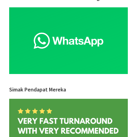
Sidebar
Simak Pendapat Mereka