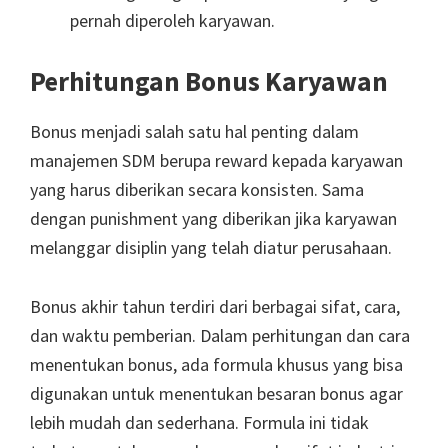
pernah diperoleh karyawan.
Perhitungan Bonus Karyawan
Bonus menjadi salah satu hal penting dalam
manajemen SDM berupa reward kepada karyawan
yang harus diberikan secara konsisten. Sama
dengan punishment yang diberikan jika karyawan
melanggar disiplin yang telah diatur perusahaan.
Bonus akhir tahun terdiri dari berbagai sifat, cara,
dan waktu pemberian. Dalam perhitungan dan cara
menentukan bonus, ada formula khusus yang bisa
digunakan untuk menentukan besaran bonus agar
lebih mudah dan sederhana. Formula ini tidak