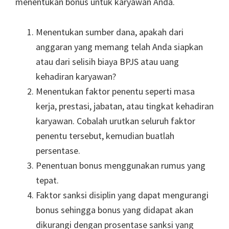
menentukan bonus untuk karyawan Anda.
Menentukan sumber dana, apakah dari
anggaran yang memang telah Anda siapkan
atau dari selisih biaya BPJS atau uang
kehadiran karyawan?
Menentukan faktor penentu seperti masa
kerja, prestasi, jabatan, atau tingkat kehadiran
karyawan. Cobalah urutkan seluruh faktor
penentu tersebut, kemudian buatlah
persentase.
Penentuan bonus menggunakan rumus yang
tepat.
Faktor sanksi disiplin yang dapat mengurangi
bonus sehingga bonus yang didapat akan
dikurangi dengan prosentase sanksi yang