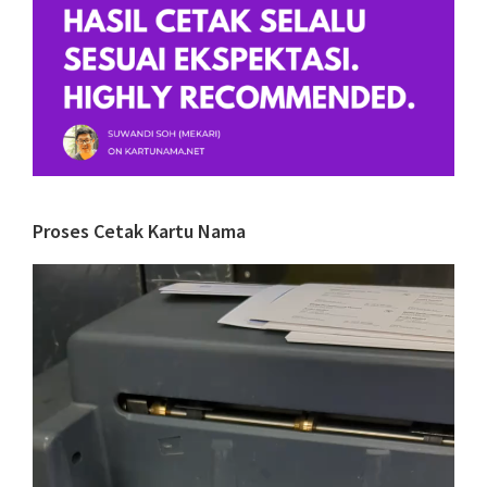
Proses Cetak Kartu Nama
Video
Player