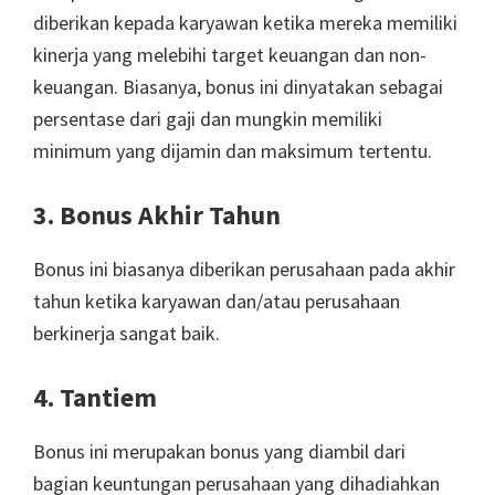
diberikan kepada karyawan ketika mereka memiliki
kinerja yang melebihi target keuangan dan non-
keuangan. Biasanya, bonus ini dinyatakan sebagai
persentase dari gaji dan mungkin memiliki
minimum yang dijamin dan maksimum tertentu.
3. Bonus Akhir Tahun
Bonus ini biasanya diberikan perusahaan pada akhir
tahun ketika karyawan dan/atau perusahaan
berkinerja sangat baik.
4. Tantiem
Bonus ini merupakan bonus yang diambil dari
bagian keuntungan perusahaan yang dihadiahkan