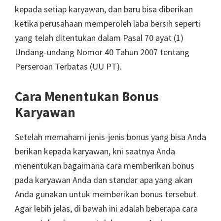
kepada setiap karyawan, dan baru bisa diberikan
ketika perusahaan memperoleh laba bersih seperti
yang telah ditentukan dalam Pasal 70 ayat (1)
Undang-undang Nomor 40 Tahun 2007 tentang
Perseroan Terbatas (UU PT).
Cara Menentukan Bonus
Karyawan
Setelah memahami jenis-jenis bonus yang bisa Anda
berikan kepada karyawan, kni saatnya Anda
menentukan bagaimana cara memberikan bonus
pada karyawan Anda dan standar apa yang akan
Anda gunakan untuk memberikan bonus tersebut.
Agar lebih jelas, di bawah ini adalah beberapa cara