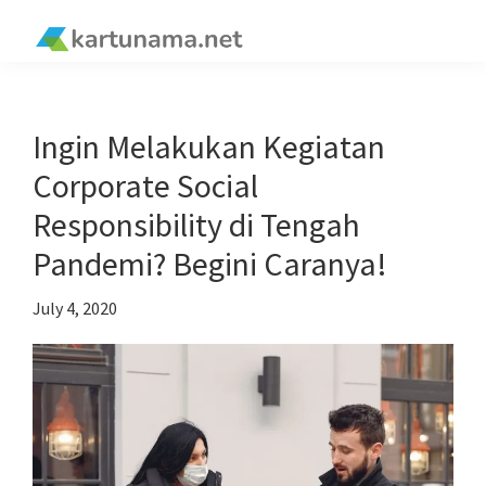
Skip
Skip
Skip
Skip
to
to
to
to
kartunama.net
primary
main
primary
footer
®
navigation
content
sidebar
Ingin Melakukan Kegiatan
Corporate Social
Responsibility di Tengah
Pandemi? Begini Caranya!
July 4, 2020