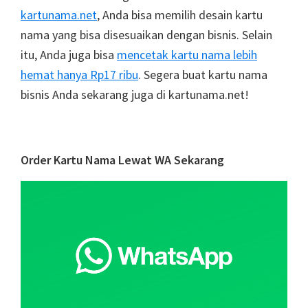
kartunama.net
, Anda bisa memilih desain kartu
nama yang bisa disesuaikan dengan bisnis. Selain
itu, Anda juga bisa
mencetak kartu nama lebih
hemat hanya Rp17 ribu
. Segera buat kartu nama
bisnis Anda sekarang juga di kartunama.net!
Primary
Order Kartu Nama Lewat WA Sekarang
Sidebar