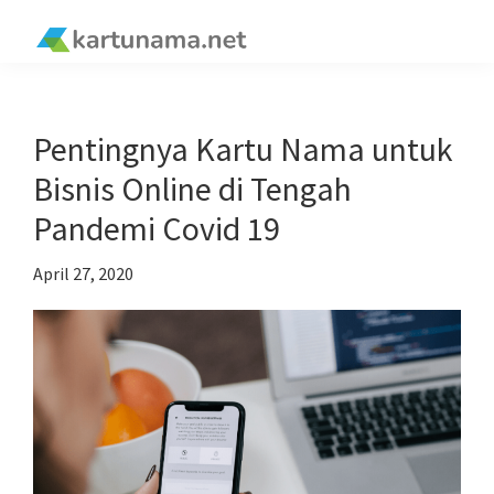
Skip
Skip
Skip
Skip
to
to
to
to
kartunama.net
primary
main
primary
footer
®
navigation
content
sidebar
Pentingnya Kartu Nama untuk
Bisnis Online di Tengah
Pandemi Covid 19
April 27, 2020