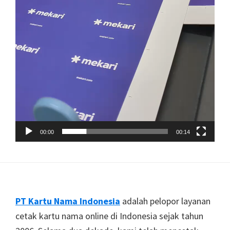
00:00
00:14
Footer
PT Kartu Nama Indonesia
adalah pelopor layanan
cetak kartu nama online di Indonesia sejak tahun