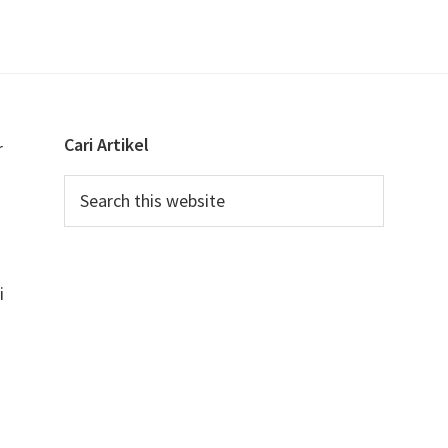
Memulai
Bisnis
Sewa
Mobil
dengan
Cari Artikel
r
Mudah
Search
&
this
Aman
u
website
i