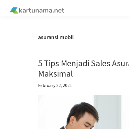
Skip
Skip
Skip
Skip
to
to
to
to
kartunama.net
primary
main
primary
footer
®
navigation
content
sidebar
asuransi mobil
5 Tips Menjadi Sales Asu
Maksimal
February 22, 2021