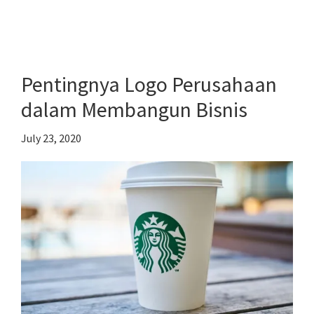
Cara
Menciptakan
Personal
Branding
Pentingnya Logo Perusahaan
bagi
dalam Membangun Bisnis
Pengusaha
Profesional
July 23, 2020