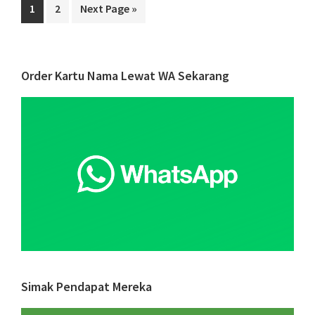
Social
Page
Page
Go
1
2
Next Page »
Responsibility
to
di
Tengah
Primary
Order Kartu Nama Lewat WA Sekarang
Pandemi?
Sidebar
Begini
Caranya!
Simak Pendapat Mereka