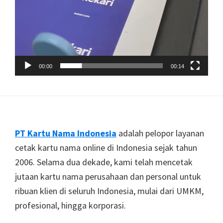
00:00
00:14
Footer
PT Kartu Nama Indonesia
adalah pelopor layanan
cetak kartu nama online di Indonesia sejak tahun
2006. Selama dua dekade, kami telah mencetak
jutaan kartu nama perusahaan dan personal untuk
ribuan klien di seluruh Indonesia, mulai dari UMKM,
profesional, hingga korporasi.