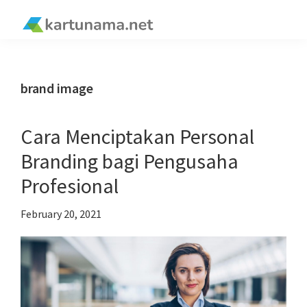
Skip
Skip
Skip
Skip
to
to
to
to
kartunama.net
primary
main
primary
footer
®
navigation
content
sidebar
brand image
Cara Menciptakan Personal
Branding bagi Pengusaha
Profesional
February 20, 2021