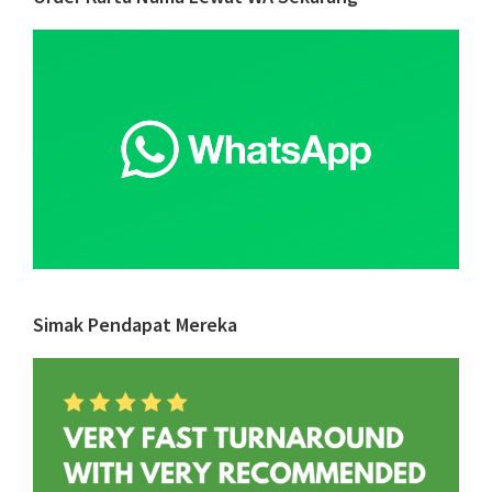
Primary
Bagi
Sidebar
Generasi
Milenial
Simak Pendapat Mereka