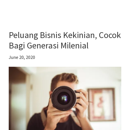
7
Promosi
ala
Milenial
Peluang Bisnis Kekinian, Cocok
yang
Bagi Generasi Milenial
Bantu
Tingkatkan
June 20, 2020
Omzet
Bisnis