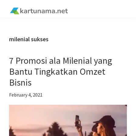
Skip
Skip
Skip
Skip
to
to
to
to
kartunama.net
primary
main
primary
footer
®
navigation
content
sidebar
milenial sukses
7 Promosi ala Milenial yang
Bantu Tingkatkan Omzet
Bisnis
February 4, 2021