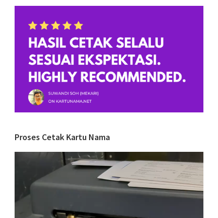
Proses Cetak Kartu Nama
Video
Player