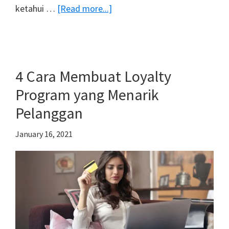
about
ketahui …
[Read more...]
6
Tipe
Pelanggan
yang
4 Cara Membuat Loyalty
Perlu
Program yang Menarik
Anda
Pelanggan
Pahami
&
January 16, 2021
Cara
Mengatasinya