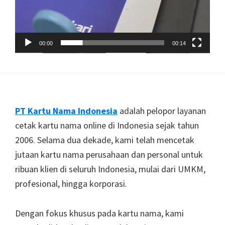
00:00
00:14
Footer
PT Kartu Nama Indonesia
adalah pelopor layanan
cetak kartu nama online di Indonesia sejak tahun
2006. Selama dua dekade, kami telah mencetak
jutaan kartu nama perusahaan dan personal untuk
ribuan klien di seluruh Indonesia, mulai dari UMKM,
profesional, hingga korporasi.
Dengan fokus khusus pada kartu nama, kami