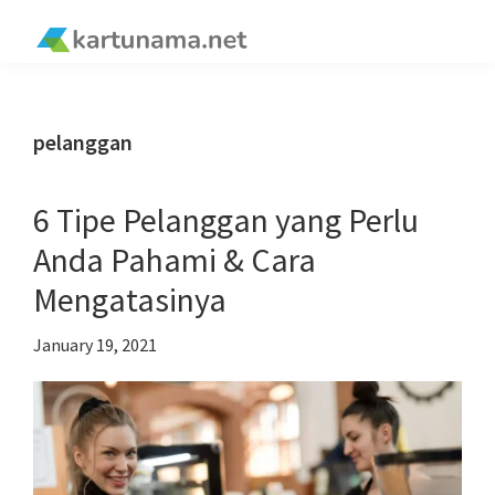
Skip
Skip
Skip
Skip
to
to
to
to
kartunama.net
primary
main
primary
footer
®
navigation
content
sidebar
pelanggan
6 Tipe Pelanggan yang Perlu
Anda Pahami & Cara
Mengatasinya
January 19, 2021