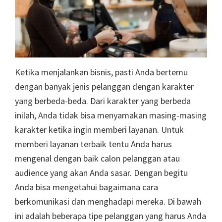
Ketika menjalankan bisnis, pasti Anda bertemu
dengan banyak jenis pelanggan dengan karakter
yang berbeda-beda. Dari karakter yang berbeda
inilah, Anda tidak bisa menyamakan masing-masing
karakter ketika ingin memberi layanan. Untuk
memberi layanan terbaik tentu Anda harus
mengenal dengan baik calon pelanggan atau
audience yang akan Anda sasar. Dengan begitu
Anda bisa mengetahui bagaimana cara
berkomunikasi dan menghadapi mereka. Di bawah
ini adalah beberapa tipe pelanggan yang harus Anda