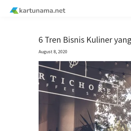
Skip
Skip
Skip
Skip
to
to
to
to
kartunama.net
primary
main
primary
footer
®
navigation
content
sidebar
6 Tren Bisnis Kuliner yan
August 8, 2020