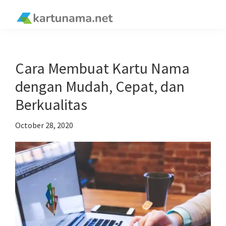
Skip
Skip
Skip
Skip
to
to
to
to
kartunama.net
primary
main
primary
footer
®
navigation
content
sidebar
Cara Membuat Kartu Nama
dengan Mudah, Cepat, dan
Berkualitas
October 28, 2020