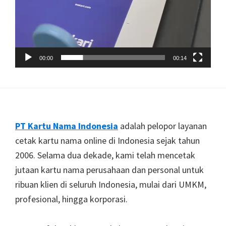
00:00
00:14
Footer
PT Kartu Nama Indonesia
adalah pelopor layanan
cetak kartu nama online di Indonesia sejak tahun
2006. Selama dua dekade, kami telah mencetak
jutaan kartu nama perusahaan dan personal untuk
ribuan klien di seluruh Indonesia, mulai dari UMKM,
profesional, hingga korporasi.