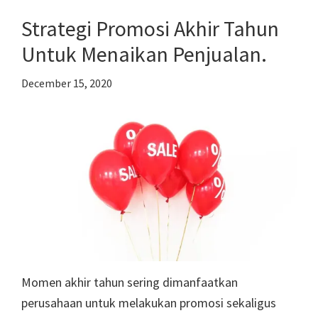
Milenial
Strategi Promosi Akhir Tahun
yang
Untuk Menaikan Penjualan.
Bantu
Tingkatkan
December 15, 2020
Omzet
Bisnis
Momen akhir tahun sering dimanfaatkan
perusahaan untuk melakukan promosi sekaligus