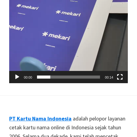
00:00
00:14
Footer
PT Kartu Nama Indonesia
adalah pelopor layanan
cetak kartu nama online di Indonesia sejak tahun
2006. Selama dua dekade, kami telah mencetak