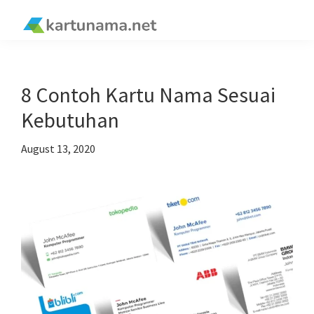
Skip
Skip
Skip
Skip
to
to
to
to
kartunama.net
primary
main
primary
footer
®
navigation
content
sidebar
8 Contoh Kartu Nama Sesuai
Kebutuhan
August 13, 2020