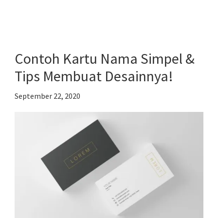
4
Kartu
Nama
Jadul
Contoh Kartu Nama Simpel &
Konglomerat
Tips Membuat Desainnya!
IT
yang
September 22, 2020
Telah
Membuktikan
Kesuksesannya