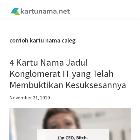
Skip
Skip
Skip
Skip
to
to
to
to
kartunama.net
primary
main
primary
footer
®
navigation
content
sidebar
contoh kartu nama caleg
4 Kartu Nama Jadul
Konglomerat IT yang Telah
Membuktikan Kesuksesannya
November 21, 2020