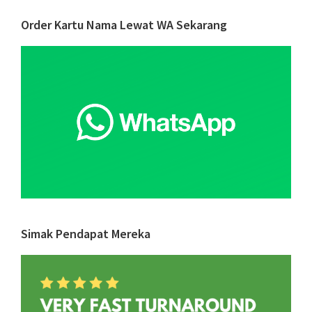
untuk
Primary
Order Kartu Nama Lewat WA Sekarang
Bisnis
Sidebar
Simak Pendapat Mereka