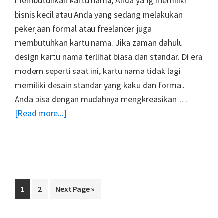
membutuhkan kartu nama, Anda yang memiliki
bisnis kecil atau Anda yang sedang melakukan
pekerjaan formal atau freelancer juga
membutuhkan kartu nama. Jika zaman dahulu
design kartu nama terlihat biasa dan standar. Di era
modern seperti saat ini, kartu nama tidak lagi
memiliki desain standar yang kaku dan formal.
Anda bisa dengan mudahnya mengkreasikan …
about
[Read more...]
6
Tips
Membuat
Design
Kartu
Page
Page
Go
1
2
Next Page »
Nama
to
Elegan